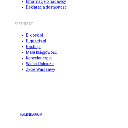
Informacje o nadawcy
Deklaracja dostępności
PARTNERZY
E-kiosk.pl
E-gazety.pl
Nexto.pl
Mała księgowość
Kancelarierp.pl
Wieści Rolnicze
Życie Warszawy
KALENDARIUM