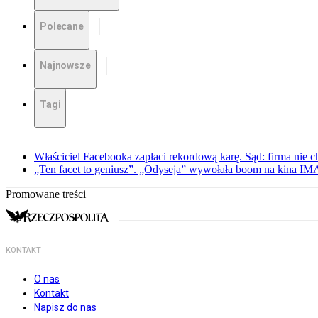
Polecane
Najnowsze
Tagi
Właściciel Facebooka zapłaci rekordową karę. Sąd: firma nie c
„Ten facet to geniusz”. „Odyseja” wywołała boom na kina I
Promowane treści
KONTAKT
O nas
Kontakt
Napisz do nas