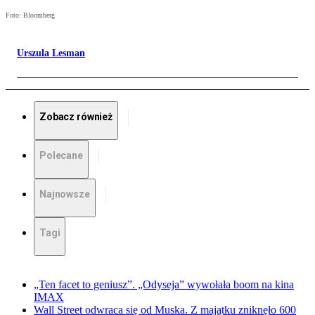
Foto: Bloomberg
Urszula Lesman
Zobacz również
Polecane
Najnowsze
Tagi
„Ten facet to geniusz”. „Odyseja” wywołała boom na kina
IMAX
Wall Street odwraca się od Muska. Z majątku zniknęło 600