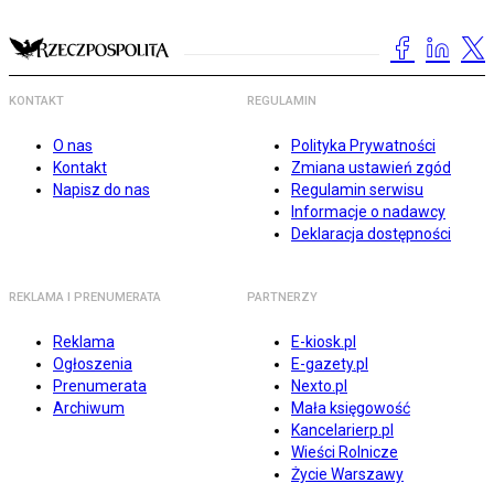
KONTAKT
REGULAMIN
O nas
Polityka Prywatności
Kontakt
Zmiana ustawień zgód
Napisz do nas
Regulamin serwisu
Informacje o nadawcy
Deklaracja dostępności
REKLAMA I PRENUMERATA
PARTNERZY
Reklama
E-kiosk.pl
Ogłoszenia
E-gazety.pl
Prenumerata
Nexto.pl
Archiwum
Mała księgowość
Kancelarierp.pl
Wieści Rolnicze
Życie Warszawy