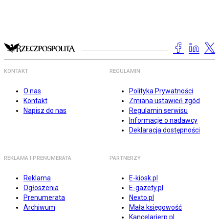
KONTAKT
REGULAMIN
O nas
Polityka Prywatności
Kontakt
Zmiana ustawień zgód
Napisz do nas
Regulamin serwisu
Informacje o nadawcy
Deklaracja dostępności
REKLAMA I PRENUMERATA
PARTNERZY
Reklama
E-kiosk.pl
Ogłoszenia
E-gazety.pl
Prenumerata
Nexto.pl
Archiwum
Mała księgowość
Kancelarierp.pl