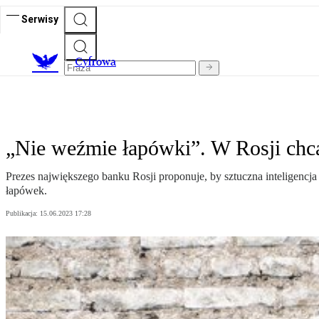
Serwisy
C
yfrowa
„Nie weźmie łapówki”. W Rosji chcą
Prezes największego banku Rosji proponuje, by sztuczna inteligencja
łapówek.
Publikacja:
15.06.2023 17:28