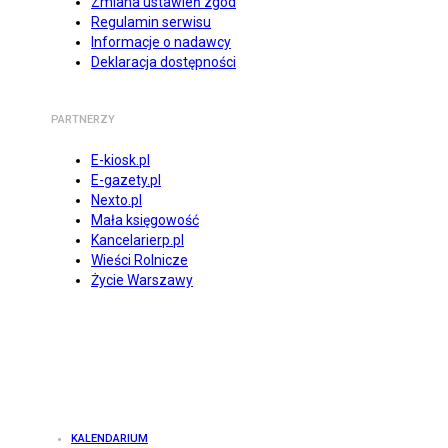
Zmiana ustawień zgód
Regulamin serwisu
Informacje o nadawcy
Deklaracja dostępności
PARTNERZY
E-kiosk.pl
E-gazety.pl
Nexto.pl
Mała księgowość
Kancelarierp.pl
Wieści Rolnicze
Życie Warszawy
KALENDARIUM