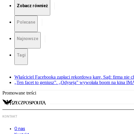
Zobacz również
Polecane
Najnowsze
Tagi
Właściciel Facebooka zapłaci rekordową karę. Sąd: firma nie c
„Ten facet to geniusz”. „Odyseja” wywołała boom na kina I
Promowane treści
KONTAKT
O nas