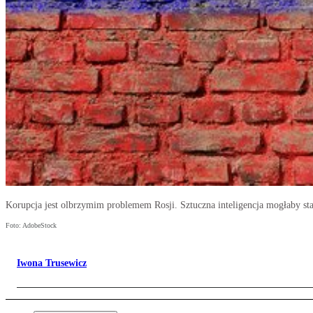
Korupcja jest olbrzymim problemem Rosji. Sztuczna inteligencja mogłaby sta
Foto: AdobeStock
Iwona Trusewicz