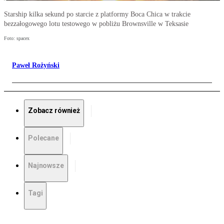
Starship kilka sekund po starcie z platformy Boca Chica w trakcie
bezzałogowego lotu testowego w pobliżu Brownsville w Teksasie
Foto: spacex
Paweł Rożyński
Zobacz również
Polecane
Najnowsze
Tagi