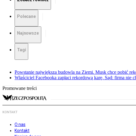
Polecane
Najnowsze
Tagi
Powstanie największa budowla na Ziemi. Musk chce pobić rek
Właściciel Facebooka zapłaci rekordową karę. Sąd: firma nie c
Promowane treści
KONTAKT
O nas
Kontakt