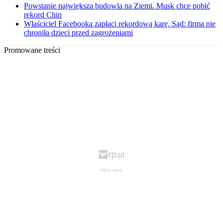
Powstanie największa budowla na Ziemi. Musk chce pobić
rekord Chin
Właściciel Facebooka zapłaci rekordową karę. Sąd: firma nie
chroniła dzieci przed zagrożeniami
Promowane treści