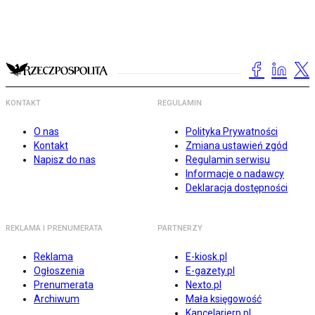
KONTAKT
REGULAMIN
O nas
Polityka Prywatności
Kontakt
Zmiana ustawień zgód
Napisz do nas
Regulamin serwisu
Informacje o nadawcy
Deklaracja dostępności
REKLAMA I PRENUMERATA
PARTNERZY
Reklama
E-kiosk.pl
Ogłoszenia
E-gazety.pl
Prenumerata
Nexto.pl
Archiwum
Mała księgowość
Kancelarierp.pl