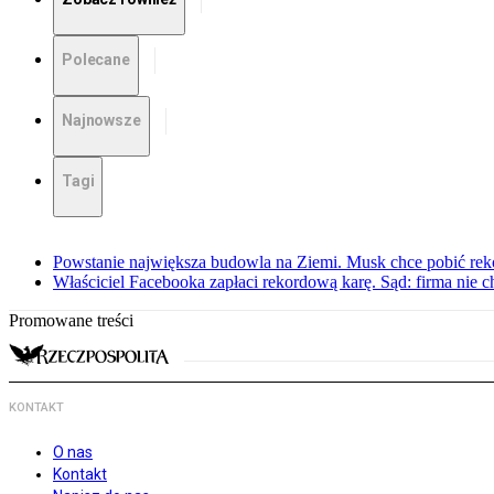
Polecane
Najnowsze
Tagi
Powstanie największa budowla na Ziemi. Musk chce pobić rek
Właściciel Facebooka zapłaci rekordową karę. Sąd: firma nie c
Promowane treści
KONTAKT
O nas
Kontakt