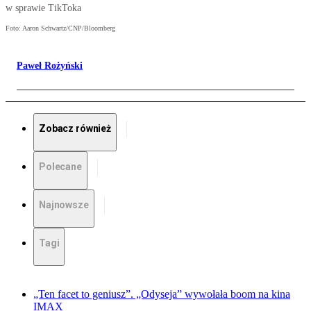
w sprawie TikToka
Foto: Aaron Schwartz/CNP/Bloomberg
Paweł Rożyński
Zobacz również
Polecane
Najnowsze
Tagi
„Ten facet to geniusz”. „Odyseja” wywołała boom na kina
IMAX