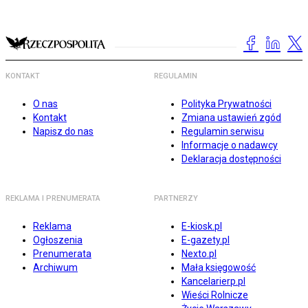
KONTAKT
REGULAMIN
O nas
Polityka Prywatności
Kontakt
Zmiana ustawień zgód
Napisz do nas
Regulamin serwisu
Informacje o nadawcy
Deklaracja dostępności
REKLAMA I PRENUMERATA
PARTNERZY
Reklama
E-kiosk.pl
Ogłoszenia
E-gazety.pl
Prenumerata
Nexto.pl
Archiwum
Mała księgowość
Kancelarierp.pl
Wieści Rolnicze