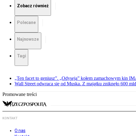
Zobacz również
Polecane
Najnowsze
Tagi
„Ten facet to geniusz”. „Odyseja” kołem zamachowym kin I
Wall Street odwraca się od Muska. Z majątku zniknęło 600 mld
Promowane treści
KONTAKT
O nas