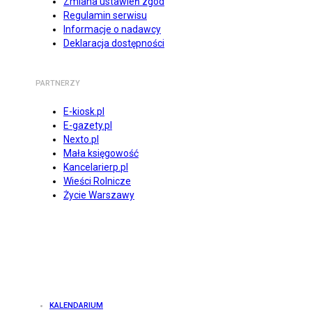
Zmiana ustawień zgód
Regulamin serwisu
Informacje o nadawcy
Deklaracja dostępności
PARTNERZY
E-kiosk.pl
E-gazety.pl
Nexto.pl
Mała księgowość
Kancelarierp.pl
Wieści Rolnicze
Życie Warszawy
KALENDARIUM