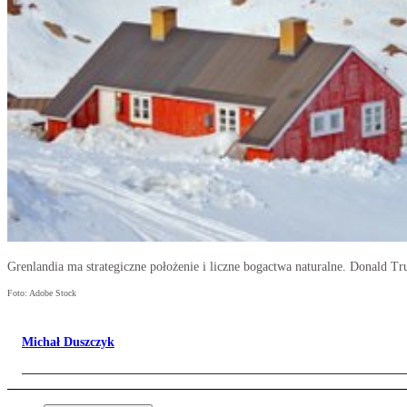
Grenlandia ma strategiczne położenie i liczne bogactwa naturalne. Donald T
Foto: Adobe Stock
Michał Duszczyk