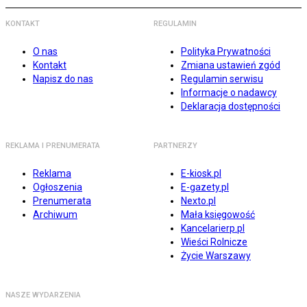
KONTAKT
REGULAMIN
O nas
Polityka Prywatności
Kontakt
Zmiana ustawień zgód
Napisz do nas
Regulamin serwisu
Informacje o nadawcy
Deklaracja dostępności
REKLAMA I PRENUMERATA
PARTNERZY
Reklama
E-kiosk.pl
Ogłoszenia
E-gazety.pl
Prenumerata
Nexto.pl
Archiwum
Mała księgowość
Kancelarierp.pl
Wieści Rolnicze
Życie Warszawy
NASZE WYDARZENIA