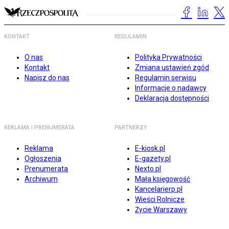
KONTAKT
REGULAMIN
O nas
Polityka Prywatności
Kontakt
Zmiana ustawień zgód
Napisz do nas
Regulamin serwisu
Informacje o nadawcy
Deklaracja dostępności
REKLAMA I PRENUMERATA
PARTNERZY
Reklama
E-kiosk.pl
Ogłoszenia
E-gazety.pl
Prenumerata
Nexto.pl
Archiwum
Mała księgowość
Kancelarierp.pl
Wieści Rolnicze
Życie Warszawy