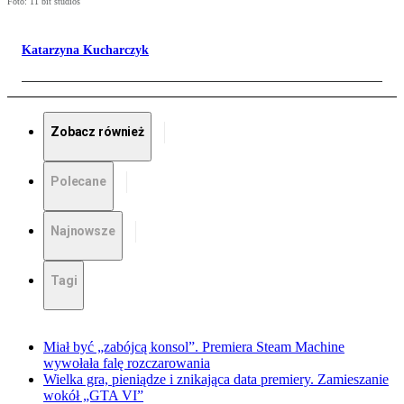
Foto: 11 bit studios
Katarzyna Kucharczyk
Zobacz również
Polecane
Najnowsze
Tagi
Miał być „zabójcą konsol”. Premiera Steam Machine
wywołała falę rozczarowania
Wielka gra, pieniądze i znikająca data premiery. Zamieszanie
wokół „GTA VI”