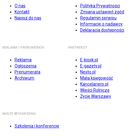
O nas
Polityka Prywatności
Kontakt
Zmiana ustawień zgód
Napisz do nas
Regulamin serwisu
Informacje o nadawcy
Deklaracja dostępności
REKLAMA I PRENUMERATA
PARTNERZY
Reklama
E-kiosk.pl
Ogłoszenia
E-gazety.pl
Prenumerata
Nexto.pl
Archiwum
Mała księgowość
Kancelarierp.pl
Wieści Rolnicze
Życie Warszawy
NASZE WYDARZENIA
Szkolenia i konferencje