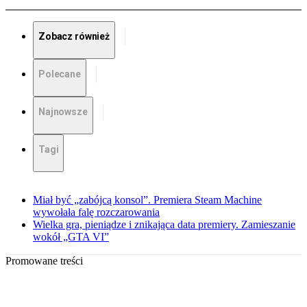
Zobacz również
Polecane
Najnowsze
Tagi
Miał być „zabójcą konsol”. Premiera Steam Machine
wywołała falę rozczarowania
Wielka gra, pieniądze i znikająca data premiery. Zamieszanie
wokół „GTA VI”
Promowane treści