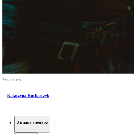
Foto: mat. pras.
Katarzyna Kucharczyk
Zobacz również