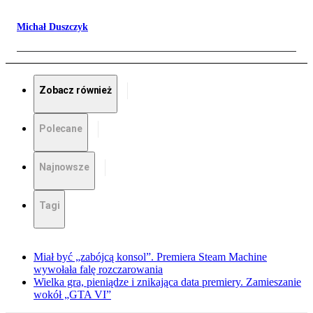
Michał Duszczyk
Zobacz również
Polecane
Najnowsze
Tagi
Miał być „zabójcą konsol”. Premiera Steam Machine
wywołała falę rozczarowania
Wielka gra, pieniądze i znikająca data premiery. Zamieszanie
wokół „GTA VI”