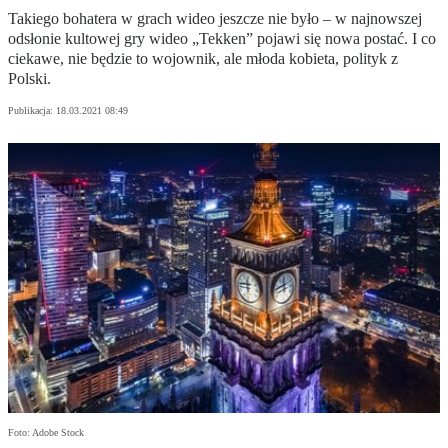
Takiego bohatera w grach wideo jeszcze nie było – w najnowszej
odsłonie kultowej gry wideo „Tekken” pojawi się nowa postać. I co
ciekawe, nie będzie to wojownik, ale młoda kobieta, polityk z
Polski.
Publikacja:
18.03.2021 08:49
Foto: Adobe Stock