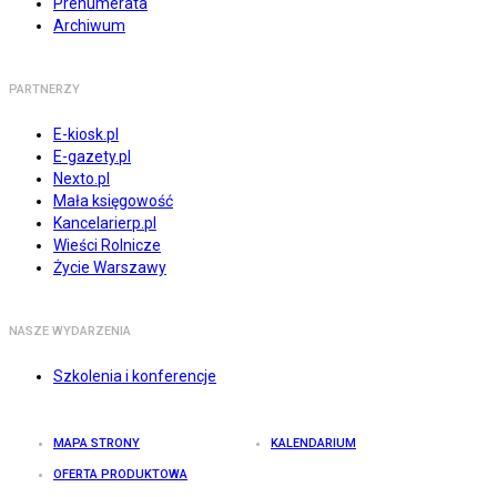
Prenumerata
Archiwum
PARTNERZY
E-kiosk.pl
E-gazety.pl
Nexto.pl
Mała księgowość
Kancelarierp.pl
Wieści Rolnicze
Życie Warszawy
NASZE WYDARZENIA
Szkolenia i konferencje
MAPA STRONY
KALENDARIUM
OFERTA PRODUKTOWA