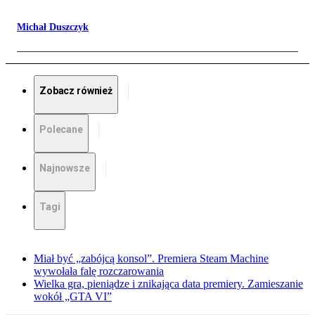
Michał Duszczyk
Zobacz również
Polecane
Najnowsze
Tagi
Miał być „zabójcą konsol”. Premiera Steam Machine
wywołała falę rozczarowania
Wielka gra, pieniądze i znikająca data premiery. Zamieszanie
wokół „GTA VI”