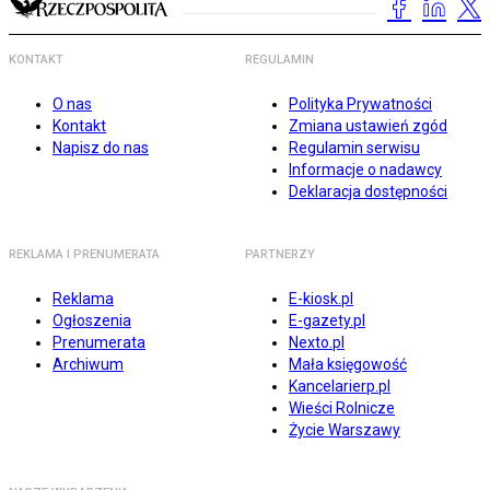
KONTAKT
REGULAMIN
O nas
Polityka Prywatności
Kontakt
Zmiana ustawień zgód
Napisz do nas
Regulamin serwisu
Informacje o nadawcy
Deklaracja dostępności
REKLAMA I PRENUMERATA
PARTNERZY
Reklama
E-kiosk.pl
Ogłoszenia
E-gazety.pl
Prenumerata
Nexto.pl
Archiwum
Mała księgowość
Kancelarierp.pl
Wieści Rolnicze
Życie Warszawy