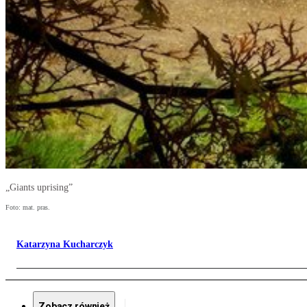
„Giants uprising”
Foto: mat. pras.
Katarzyna Kucharczyk
Zobacz również