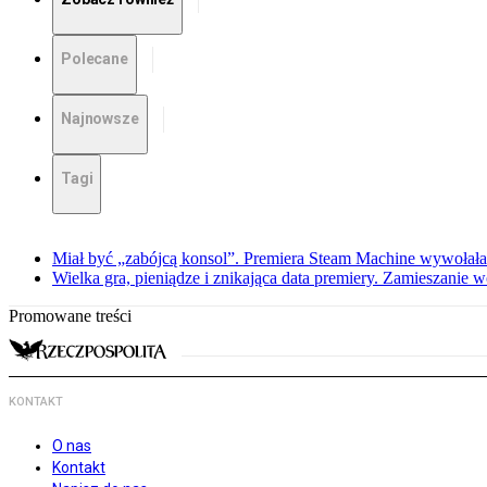
Polecane
Najnowsze
Tagi
Miał być „zabójcą konsol”. Premiera Steam Machine wywołała
Wielka gra, pieniądze i znikająca data premiery. Zamieszanie
Promowane treści
KONTAKT
O nas
Kontakt