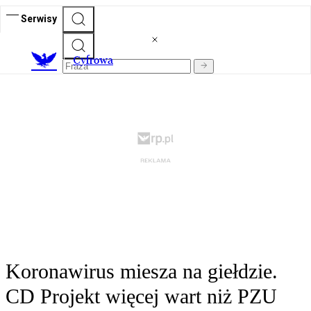
Serwisy
C
yfrowa
Koronawirus miesza na giełdzie.
CD Projekt więcej wart niż PZU