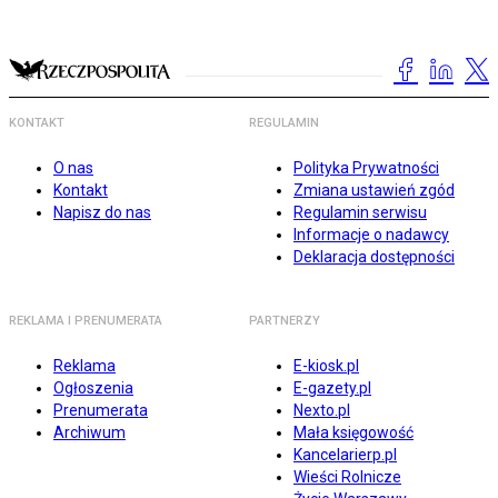
KONTAKT
REGULAMIN
O nas
Polityka Prywatności
Kontakt
Zmiana ustawień zgód
Napisz do nas
Regulamin serwisu
Informacje o nadawcy
Deklaracja dostępności
REKLAMA I PRENUMERATA
PARTNERZY
Reklama
E-kiosk.pl
Ogłoszenia
E-gazety.pl
Prenumerata
Nexto.pl
Archiwum
Mała księgowość
Kancelarierp.pl
Wieści Rolnicze