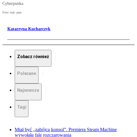
Cyberpunka
Foto: mat. pras.
Katarzyna Kucharczyk
Zobacz również
Polecane
Najnowsze
Tagi
Miał być „zabójcą konsol”. Premiera Steam Machine
wywołała falę rozczarowania