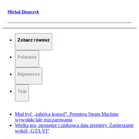
Michał Duszczyk
Zobacz również
Polecane
Najnowsze
Tagi
Miał być „zabójcą konsol”. Premiera Steam Machine
wywołała falę rozczarowania
Wielka gra, pieniądze i znikająca data premiery. Zamieszanie
wokół „GTA VI”