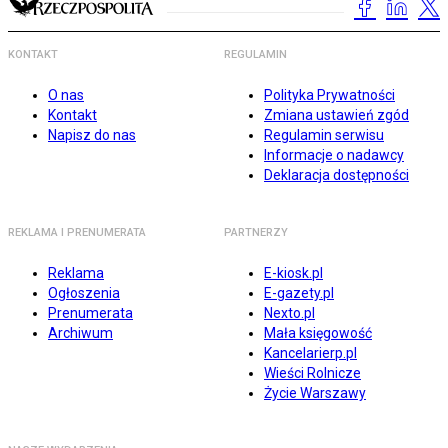
KONTAKT
REGULAMIN
O nas
Polityka Prywatności
Kontakt
Zmiana ustawień zgód
Napisz do nas
Regulamin serwisu
Informacje o nadawcy
Deklaracja dostępności
REKLAMA I PRENUMERATA
PARTNERZY
Reklama
E-kiosk.pl
Ogłoszenia
E-gazety.pl
Prenumerata
Nexto.pl
Archiwum
Mała księgowość
Kancelarierp.pl
Wieści Rolnicze
Życie Warszawy