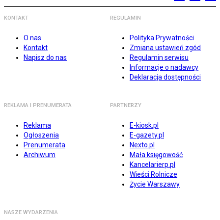
KONTAKT
REGULAMIN
O nas
Polityka Prywatności
Kontakt
Zmiana ustawień zgód
Napisz do nas
Regulamin serwisu
Informacje o nadawcy
Deklaracja dostępności
REKLAMA I PRENUMERATA
PARTNERZY
Reklama
E-kiosk.pl
Ogłoszenia
E-gazety.pl
Prenumerata
Nexto.pl
Archiwum
Mała księgowość
Kancelarierp.pl
Wieści Rolnicze
Życie Warszawy
NASZE WYDARZENIA