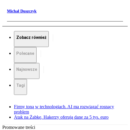
Michał Duszczyk
Zobacz również
Polecane
Najnowsze
Tagi
Firmy toną w technologiach. AI ma rozwiązać rosnący
problem
Atak na Żabkę. Hakerzy oferują dane za 5 tys. euro
Promowane treści