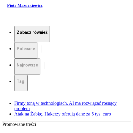
Piotr Mazurkiewicz
Zobacz również
Polecane
Najnowsze
Tagi
Firmy toną w technologiach. AI ma rozwiązać rosnący
problem
Atak na Żabkę. Hakerzy oferują dane za 5 tys. euro
Promowane treści