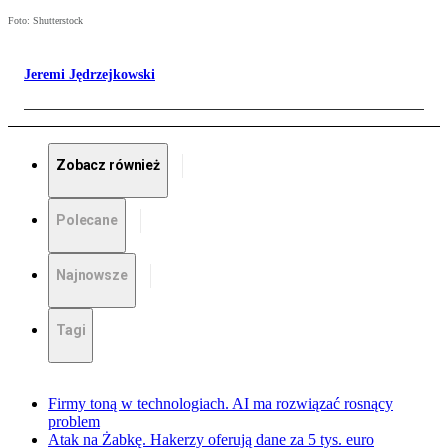
Foto: Shutterstock
Jeremi Jędrzejkowski
Zobacz również
Polecane
Najnowsze
Tagi
Firmy toną w technologiach. AI ma rozwiązać rosnący
problem
Atak na Żabkę. Hakerzy oferują dane za 5 tys. euro