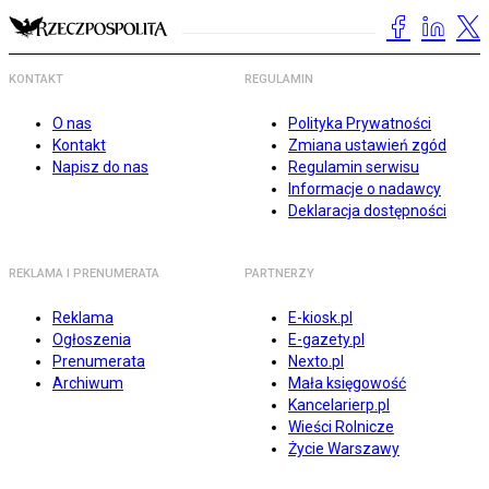
KONTAKT
REGULAMIN
O nas
Polityka Prywatności
Kontakt
Zmiana ustawień zgód
Napisz do nas
Regulamin serwisu
Informacje o nadawcy
Deklaracja dostępności
REKLAMA I PRENUMERATA
PARTNERZY
Reklama
E-kiosk.pl
Ogłoszenia
E-gazety.pl
Prenumerata
Nexto.pl
Archiwum
Mała księgowość
Kancelarierp.pl
Wieści Rolnicze
Życie Warszawy