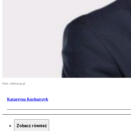
Foto: cyfrowa.rp.pl
Katarzyna Kucharczyk
Zobacz również