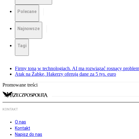
Polecane
Najnowsze
Tagi
Firmy toną w technologiach. AI ma rozwiązać rosnący proble
Atak na Żabkę. Hakerzy oferują dane za 5 tys. euro
Promowane treści
KONTAKT
O nas
Kontakt
Napisz do nas