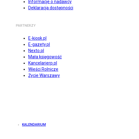
Informacje o nadawcy
Deklaracja dostępności
PARTNERZY
E-kiosk.pl
E-gazety.pl
Nexto.pl
Mała księgowość
Kancelarierp.pl
Wieści Rolnicze
Życie Warszawy
KALENDARIUM