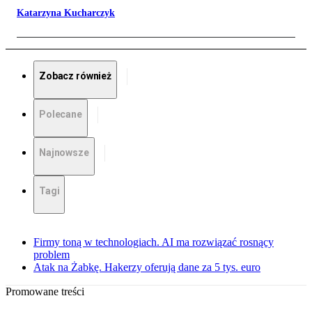
Katarzyna Kucharczyk
Zobacz również
Polecane
Najnowsze
Tagi
Firmy toną w technologiach. AI ma rozwiązać rosnący
problem
Atak na Żabkę. Hakerzy oferują dane za 5 tys. euro
Promowane treści