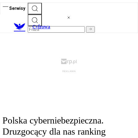
Serwisy
C
yfrowa
Polska cyberniebezpieczna.
Druzgocący dla nas ranking