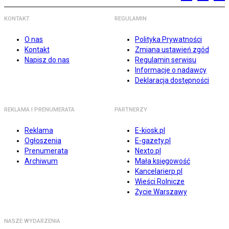
KONTAKT
REGULAMIN
O nas
Polityka Prywatności
Kontakt
Zmiana ustawień zgód
Napisz do nas
Regulamin serwisu
Informacje o nadawcy
Deklaracja dostępności
REKLAMA I PRENUMERATA
PARTNERZY
Reklama
E-kiosk.pl
Ogłoszenia
E-gazety.pl
Prenumerata
Nexto.pl
Archiwum
Mała księgowość
Kancelarierp.pl
Wieści Rolnicze
Życie Warszawy
NASZE WYDARZENIA