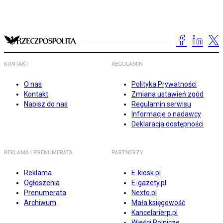
KONTAKT
REGULAMIN
O nas
Polityka Prywatności
Kontakt
Zmiana ustawień zgód
Napisz do nas
Regulamin serwisu
Informacje o nadawcy
Deklaracja dostępności
REKLAMA I PRENUMERATA
PARTNERZY
Reklama
E-kiosk.pl
Ogłoszenia
E-gazety.pl
Prenumerata
Nexto.pl
Archiwum
Mała księgowość
Kancelarierp.pl
Wieści Rolnicze