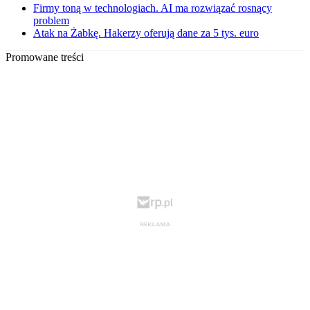
Firmy toną w technologiach. AI ma rozwiązać rosnący
problem
Atak na Żabkę. Hakerzy oferują dane za 5 tys. euro
Promowane treści