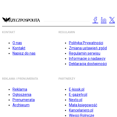
KONTAKT
REGULAMIN
O nas
Polityka Prywatności
Kontakt
Zmiana ustawień zgód
Napisz do nas
Regulamin serwisu
Informacje o nadawcy
Deklaracja dostępności
REKLAMA I PRENUMERATA
PARTNERZY
Reklama
E-kiosk.pl
Ogłoszenia
E-gazety.pl
Prenumerata
Nexto.pl
Archiwum
Mała księgowość
Kancelarierp.pl
Wieści Rolnicze