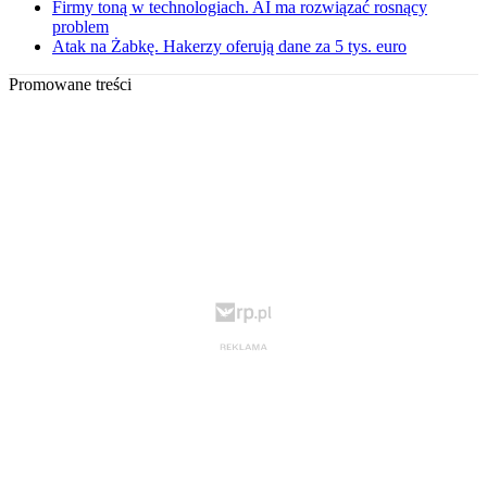
Firmy toną w technologiach. AI ma rozwiązać rosnący
problem
Atak na Żabkę. Hakerzy oferują dane za 5 tys. euro
Promowane treści