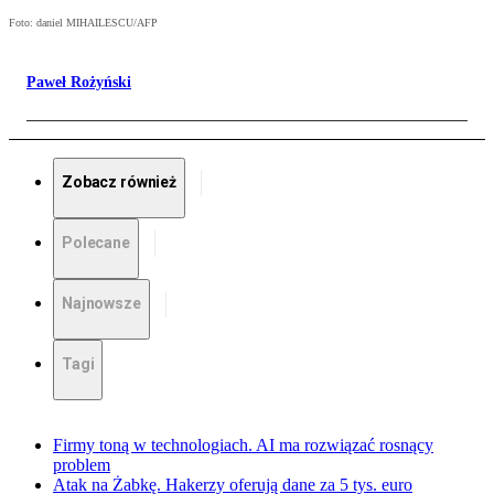
Foto: daniel MIHAILESCU/AFP
Paweł Rożyński
Zobacz również
Polecane
Najnowsze
Tagi
Firmy toną w technologiach. AI ma rozwiązać rosnący
problem
Atak na Żabkę. Hakerzy oferują dane za 5 tys. euro