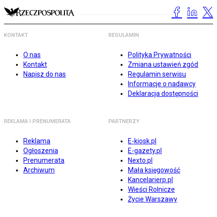
KONTAKT
REGULAMIN
O nas
Polityka Prywatności
Kontakt
Zmiana ustawień zgód
Napisz do nas
Regulamin serwisu
Informacje o nadawcy
Deklaracja dostępności
REKLAMA I PRENUMERATA
PARTNERZY
Reklama
E-kiosk.pl
Ogłoszenia
E-gazety.pl
Prenumerata
Nexto.pl
Archiwum
Mała księgowość
Kancelarierp.pl
Wieści Rolnicze
Życie Warszawy