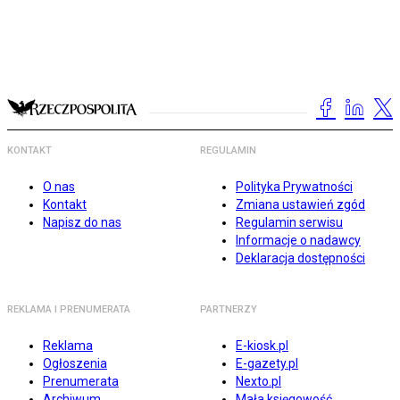
KONTAKT
REGULAMIN
O nas
Polityka Prywatności
Kontakt
Zmiana ustawień zgód
Napisz do nas
Regulamin serwisu
Informacje o nadawcy
Deklaracja dostępności
REKLAMA I PRENUMERATA
PARTNERZY
Reklama
E-kiosk.pl
Ogłoszenia
E-gazety.pl
Prenumerata
Nexto.pl
Archiwum
Mała księgowość