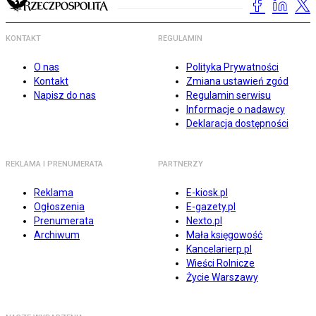
KONTAKT
REGULAMIN
O nas
Polityka Prywatności
Kontakt
Zmiana ustawień zgód
Napisz do nas
Regulamin serwisu
Informacje o nadawcy
Deklaracja dostępności
REKLAMA I PRENUMERATA
PARTNERZY
Reklama
E-kiosk.pl
Ogłoszenia
E-gazety.pl
Prenumerata
Nexto.pl
Archiwum
Mała księgowość
Kancelarierp.pl
Wieści Rolnicze
Życie Warszawy