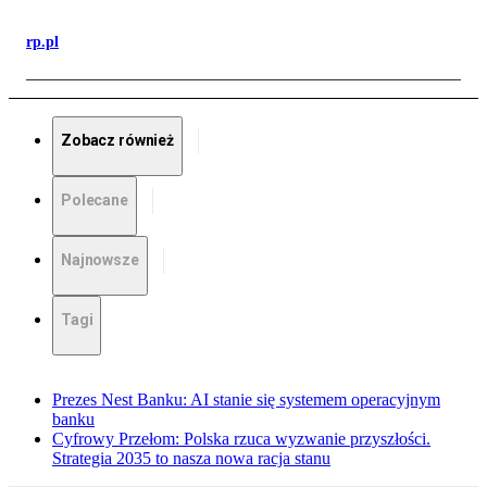
rp.pl
Zobacz również
Polecane
Najnowsze
Tagi
Prezes Nest Banku: AI stanie się systemem operacyjnym
banku
Cyfrowy Przełom: Polska rzuca wyzwanie przyszłości.
Strategia 2035 to nasza nowa racja stanu