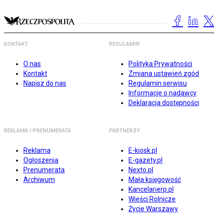
KONTAKT
REGULAMIN
O nas
Polityka Prywatności
Kontakt
Zmiana ustawień zgód
Napisz do nas
Regulamin serwisu
Informacje o nadawcy
Deklaracja dostępności
REKLAMA I PRENUMERATA
PARTNERZY
Reklama
E-kiosk.pl
Ogłoszenia
E-gazety.pl
Prenumerata
Nexto.pl
Archiwum
Mała księgowość
Kancelarierp.pl
Wieści Rolnicze
Życie Warszawy