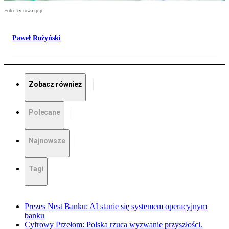
Foto: cyfrowa.rp.pl
Paweł Rożyński
Zobacz również
Polecane
Najnowsze
Tagi
Prezes Nest Banku: AI stanie się systemem operacyjnym
banku
Cyfrowy Przełom: Polska rzuca wyzwanie przyszłości.