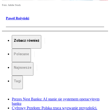
Foto: Adobe Stock
Paweł Rożyński
Zobacz również
Polecane
Najnowsze
Tagi
Prezes Nest Banku: AI stanie się systemem operacyjnym
banku
Cyfrowy Przełom: Polska rzuca wyzwanie przyszłości.