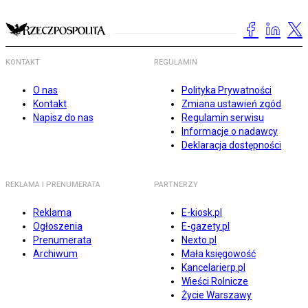
KONTAKT
REGULAMIN
O nas
Polityka Prywatności
Kontakt
Zmiana ustawień zgód
Napisz do nas
Regulamin serwisu
Informacje o nadawcy
Deklaracja dostępności
REKLAMA I PRENUMERATA
PARTNERZY
Reklama
E-kiosk.pl
Ogłoszenia
E-gazety.pl
Prenumerata
Nexto.pl
Archiwum
Mała księgowość
Kancelarierp.pl
Wieści Rolnicze
Życie Warszawy