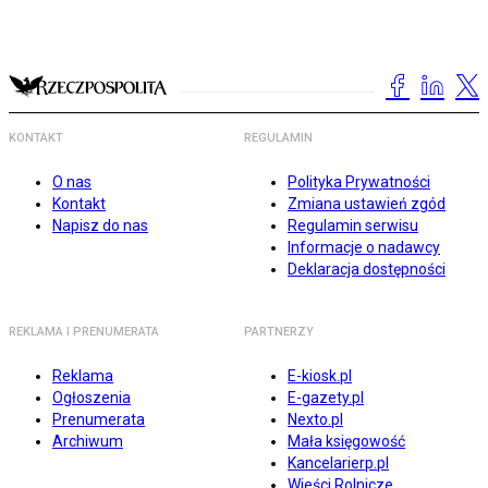
KONTAKT
REGULAMIN
O nas
Polityka Prywatności
Kontakt
Zmiana ustawień zgód
Napisz do nas
Regulamin serwisu
Informacje o nadawcy
Deklaracja dostępności
REKLAMA I PRENUMERATA
PARTNERZY
Reklama
E-kiosk.pl
Ogłoszenia
E-gazety.pl
Prenumerata
Nexto.pl
Archiwum
Mała księgowość
Kancelarierp.pl
Wieści Rolnicze