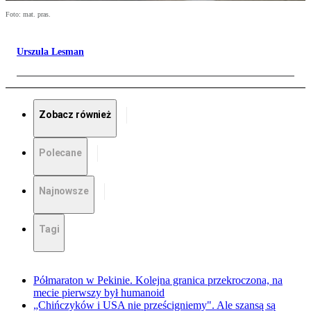
Foto: mat. pras.
Urszula Lesman
Zobacz również
Polecane
Najnowsze
Tagi
Półmaraton w Pekinie. Kolejna granica przekroczona, na
mecie pierwszy był humanoid
„Chińczyków i USA nie prześcigniemy". Ale szansą są