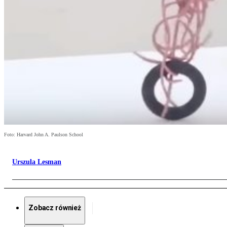
Foto: Harvard John A. Paulson School
Urszula Lesman
Zobacz również