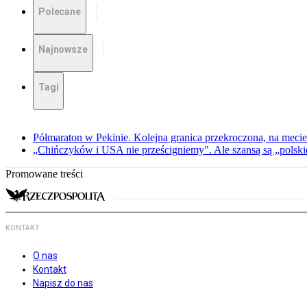
Polecane
Najnowsze
Tagi
Półmaraton w Pekinie. Kolejna granica przekroczona, na meci
„Chińczyków i USA nie prześcigniemy". Ale szansą są „polski
Promowane treści
KONTAKT
O nas
Kontakt
Napisz do nas