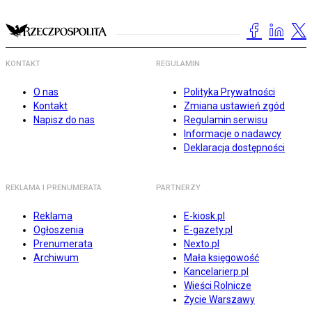
KONTAKT
REGULAMIN
O nas
Polityka Prywatności
Kontakt
Zmiana ustawień zgód
Napisz do nas
Regulamin serwisu
Informacje o nadawcy
Deklaracja dostępności
REKLAMA I PRENUMERATA
PARTNERZY
Reklama
E-kiosk.pl
Ogłoszenia
E-gazety.pl
Prenumerata
Nexto.pl
Archiwum
Mała księgowość
Kancelarierp.pl
Wieści Rolnicze
Życie Warszawy