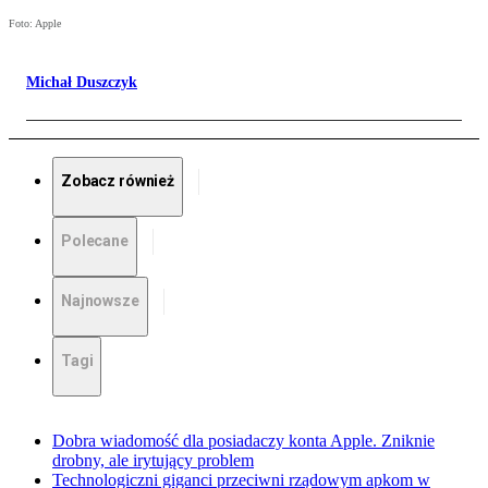
Foto: Apple
Michał Duszczyk
Zobacz również
Polecane
Najnowsze
Tagi
Dobra wiadomość dla posiadaczy konta Apple. Zniknie
drobny, ale irytujący problem
Technologiczni giganci przeciwni rządowym apkom w