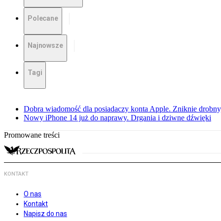
Polecane
Najnowsze
Tagi
Dobra wiadomość dla posiadaczy konta Apple. Zniknie drobny, 
Nowy iPhone 14 już do naprawy. Drgania i dziwne dźwięki
Promowane treści
KONTAKT
O nas
Kontakt
Napisz do nas