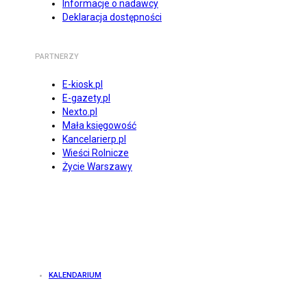
Informacje o nadawcy
Deklaracja dostępności
PARTNERZY
E-kiosk.pl
E-gazety.pl
Nexto.pl
Mała księgowość
Kancelarierp.pl
Wieści Rolnicze
Życie Warszawy
KALENDARIUM