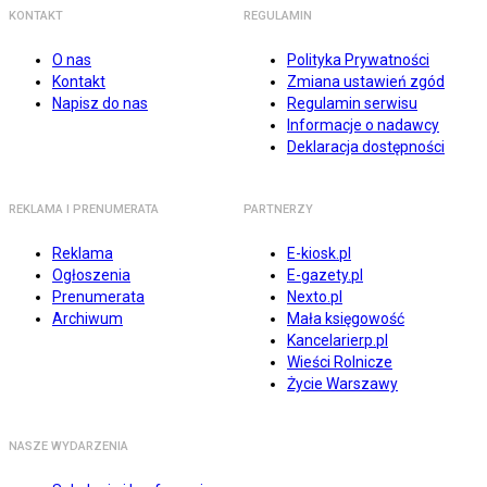
KONTAKT
REGULAMIN
O nas
Polityka Prywatności
Kontakt
Zmiana ustawień zgód
Napisz do nas
Regulamin serwisu
Informacje o nadawcy
Deklaracja dostępności
REKLAMA I PRENUMERATA
PARTNERZY
Reklama
E-kiosk.pl
Ogłoszenia
E-gazety.pl
Prenumerata
Nexto.pl
Archiwum
Mała księgowość
Kancelarierp.pl
Wieści Rolnicze
Życie Warszawy
NASZE WYDARZENIA