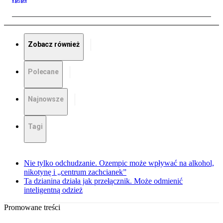
Zobacz również
Polecane
Najnowsze
Tagi
Nie tylko odchudzanie. Ozempic może wpływać na alkohol,
nikotynę i „centrum zachcianek”
Ta dzianina działa jak przełącznik. Może odmienić
inteligentną odzież
Promowane treści