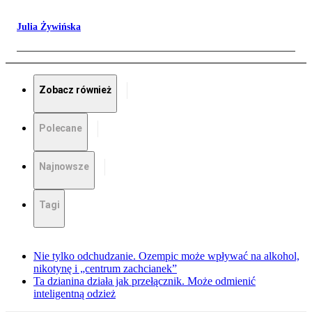
Julia Żywińska
Zobacz również
Polecane
Najnowsze
Tagi
Nie tylko odchudzanie. Ozempic może wpływać na alkohol,
nikotynę i „centrum zachcianek”
Ta dzianina działa jak przełącznik. Może odmienić
inteligentną odzież