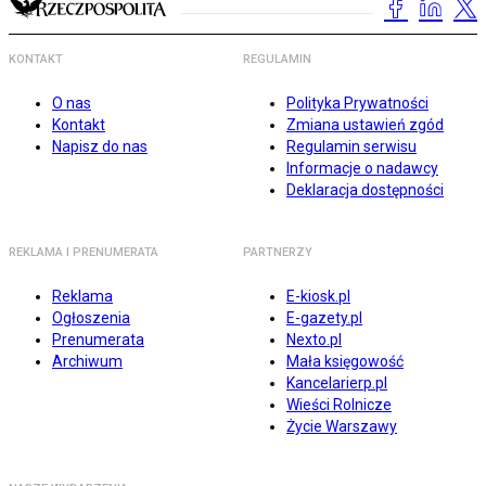
KONTAKT
REGULAMIN
O nas
Polityka Prywatności
Kontakt
Zmiana ustawień zgód
Napisz do nas
Regulamin serwisu
Informacje o nadawcy
Deklaracja dostępności
REKLAMA I PRENUMERATA
PARTNERZY
Reklama
E-kiosk.pl
Ogłoszenia
E-gazety.pl
Prenumerata
Nexto.pl
Archiwum
Mała księgowość
Kancelarierp.pl
Wieści Rolnicze
Życie Warszawy