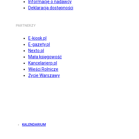
Informacje o nadawcy
Deklaracja dostępności
PARTNERZY
E-kiosk.pl
E-gazety.pl
Nexto.pl
Mała księgowość
Kancelarierp.pl
Wieści Rolnicze
Życie Warszawy
KALENDARIUM