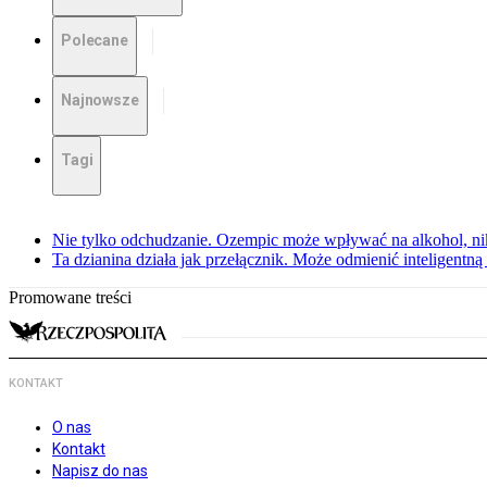
Polecane
Najnowsze
Tagi
Nie tylko odchudzanie. Ozempic może wpływać na alkohol, ni
Ta dzianina działa jak przełącznik. Może odmienić inteligentną
Promowane treści
KONTAKT
O nas
Kontakt
Napisz do nas