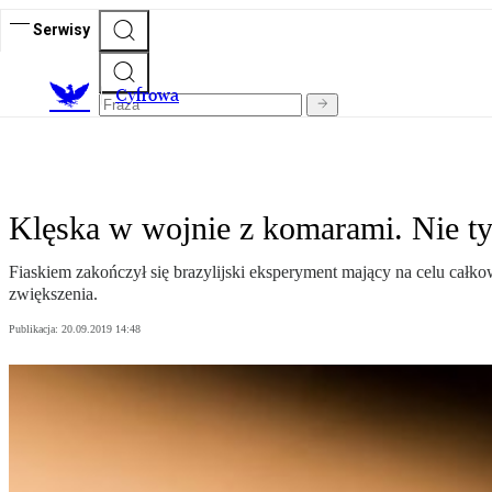
Serwisy
C
yfrowa
Klęska w wojnie z komarami. Nie t
Fiaskiem zakończył się brazylijski eksperyment mający na celu cał
zwiększenia.
Publikacja:
20.09.2019 14:48