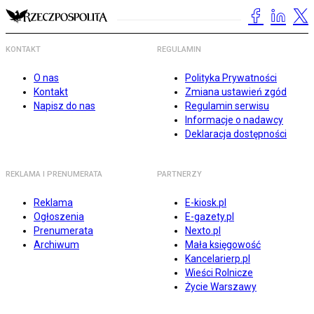
KONTAKT
REGULAMIN
O nas
Polityka Prywatności
Kontakt
Zmiana ustawień zgód
Napisz do nas
Regulamin serwisu
Informacje o nadawcy
Deklaracja dostępności
REKLAMA I PRENUMERATA
PARTNERZY
Reklama
E-kiosk.pl
Ogłoszenia
E-gazety.pl
Prenumerata
Nexto.pl
Archiwum
Mała księgowość
Kancelarierp.pl
Wieści Rolnicze
Życie Warszawy