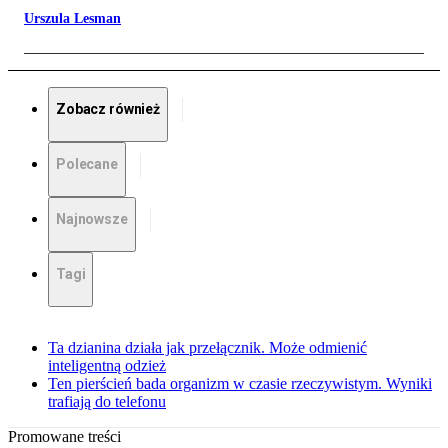
Urszula Lesman
Zobacz również
Polecane
Najnowsze
Tagi
Ta dzianina działa jak przełącznik. Może odmienić
inteligentną odzież
Ten pierścień bada organizm w czasie rzeczywistym. Wyniki
trafiają do telefonu
Promowane treści