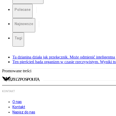
Polecane
Najnowsze
Tagi
Ta dzianina działa jak przełącznik. Może odmienić inteligentną
Ten pierścień bada organizm w czasie rzeczywistym. Wyniki tra
Promowane treści
KONTAKT
O nas
Kontakt
Napisz do nas