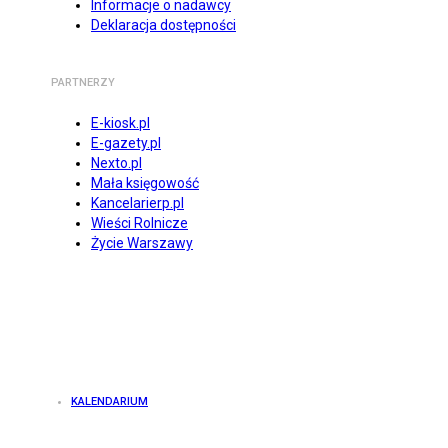
Informacje o nadawcy
Deklaracja dostępności
PARTNERZY
E-kiosk.pl
E-gazety.pl
Nexto.pl
Mała księgowość
Kancelarierp.pl
Wieści Rolnicze
Życie Warszawy
KALENDARIUM