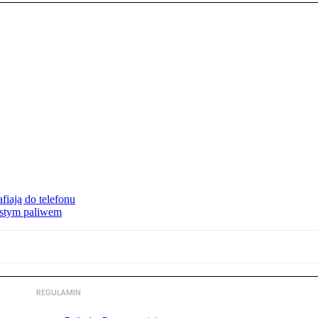
fiają do telefonu
zystym paliwem
REGULAMIN