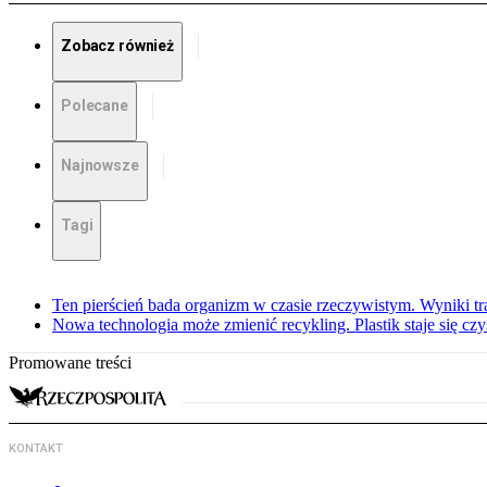
Zobacz również
Polecane
Najnowsze
Tagi
Ten pierścień bada organizm w czasie rzeczywistym. Wyniki tra
Nowa technologia może zmienić recykling. Plastik staje się c
Promowane treści
KONTAKT