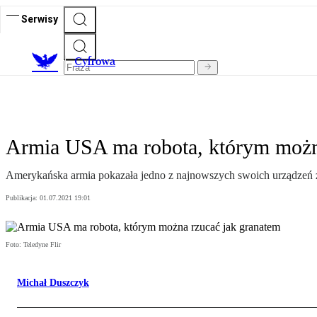
Serwisy
C
yfrowa
Armia USA ma robota, którym możn
Amerykańska armia pokazała jedno z najnowszych swoich urządzeń zw
Publikacja:
01.07.2021 19:01
Foto: Teledyne Flir
Michał Duszczyk