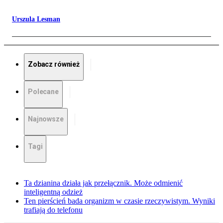
Urszula Lesman
Zobacz również
Polecane
Najnowsze
Tagi
Ta dzianina działa jak przełącznik. Może odmienić
inteligentną odzież
Ten pierścień bada organizm w czasie rzeczywistym. Wyniki
trafiają do telefonu