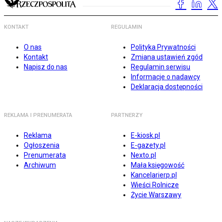
KONTAKT
REGULAMIN
O nas
Polityka Prywatności
Kontakt
Zmiana ustawień zgód
Napisz do nas
Regulamin serwisu
Informacje o nadawcy
Deklaracja dostępności
REKLAMA I PRENUMERATA
PARTNERZY
Reklama
E-kiosk.pl
Ogłoszenia
E-gazety.pl
Prenumerata
Nexto.pl
Archiwum
Mała księgowość
Kancelarierp.pl
Wieści Rolnicze
Życie Warszawy