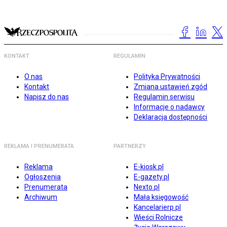
KONTAKT
REGULAMIN
O nas
Polityka Prywatności
Kontakt
Zmiana ustawień zgód
Napisz do nas
Regulamin serwisu
Informacje o nadawcy
Deklaracja dostępności
REKLAMA I PRENUMERATA
PARTNERZY
Reklama
E-kiosk.pl
Ogłoszenia
E-gazety.pl
Prenumerata
Nexto.pl
Archiwum
Mała księgowość
Kancelarierp.pl
Wieści Rolnicze