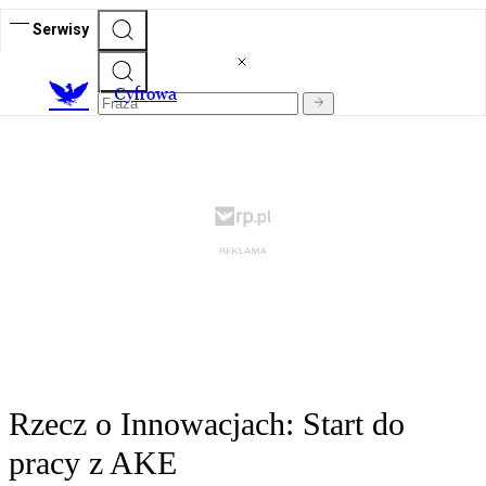
Serwisy
C
yfrowa
Rzecz o Innowacjach: Start do
pracy z AKE