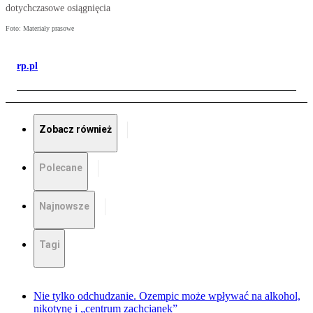
dotychczasowe osiągnięcia
Foto: Materiały prasowe
rp.pl
Zobacz również
Polecane
Najnowsze
Tagi
Nie tylko odchudzanie. Ozempic może wpływać na alkohol,
nikotynę i „centrum zachcianek”