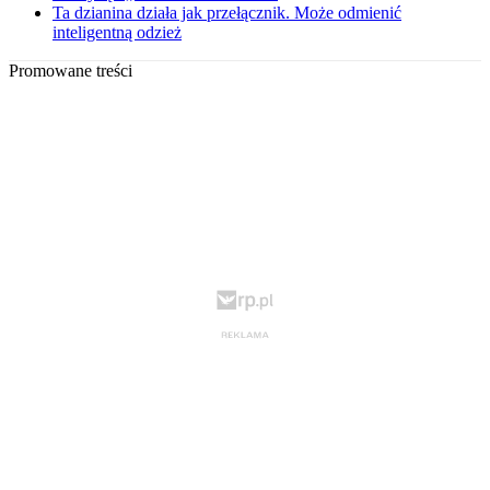
Ta dzianina działa jak przełącznik. Może odmienić
inteligentną odzież
Promowane treści