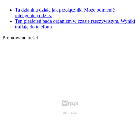
Ta dzianina działa jak przełącznik. Może odmienić
inteligentną odzież
Ten pierścień bada organizm w czasie rzeczywistym. Wyniki
trafiają do telefonu
Promowane treści