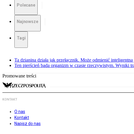
Polecane
Najnowsze
Tagi
Ta dzianina działa jak przełącznik. Może odmienić inteligentną
Ten pierścień bada organizm w czasie rzeczywistym. Wyniki tra
Promowane treści
KONTAKT
O nas
Kontakt
Napisz do nas