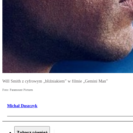
Will Smith z cyfrowym „bliźniakiem” w filmie „Gemini Man”
Foto: Paramount Pictures
Michał Duszczyk
Zobacz również