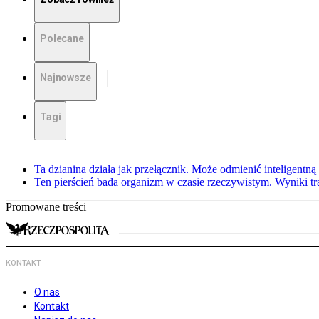
Polecane
Najnowsze
Tagi
Ta dzianina działa jak przełącznik. Może odmienić inteligentną
Ten pierścień bada organizm w czasie rzeczywistym. Wyniki tra
Promowane treści
KONTAKT
O nas
Kontakt