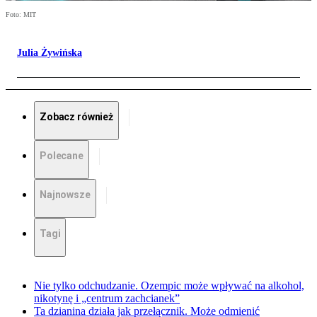
Foto: MIT
Julia Żywińska
Zobacz również
Polecane
Najnowsze
Tagi
Nie tylko odchudzanie. Ozempic może wpływać na alkohol,
nikotynę i „centrum zachcianek”
Ta dzianina działa jak przełącznik. Może odmienić