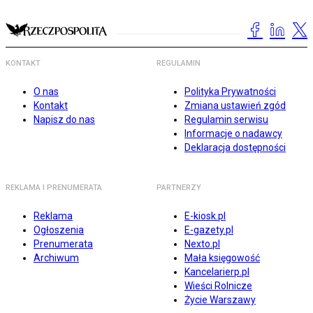
KONTAKT
REGULAMIN
O nas
Polityka Prywatności
Kontakt
Zmiana ustawień zgód
Napisz do nas
Regulamin serwisu
Informacje o nadawcy
Deklaracja dostępności
REKLAMA I PRENUMERATA
PARTNERZY
Reklama
E-kiosk.pl
Ogłoszenia
E-gazety.pl
Prenumerata
Nexto.pl
Archiwum
Mała księgowość
Kancelarierp.pl
Wieści Rolnicze
Życie Warszawy